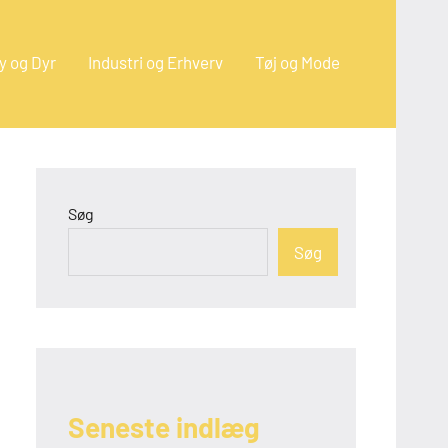
y og Dyr
Industri og Erhverv
Tøj og Mode
Søg
Søg
Seneste indlæg