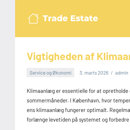
Videre
til
indhold
Trad
Vigtigheden af Klimaa
Service og Økonomi
3. marts 2026
admin
Klimaanlæg er essentielle for at opretholde
sommermåneder. I København, hvor temperatur
ens klimaanlæg fungerer optimalt. Regelm
forlænge levetiden på systemet og forbedre 