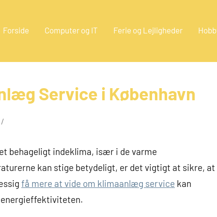
Forside
Computer og IT
Ferie og Lejligheder
Hobb
eestate.dk
nlæg Service i København
 et behageligt indeklima, især i de varme
erne kan stige betydeligt, er det vigtigt at sikre, at
æssig
få mere at vide om klimaanlæg service
kan
energieffektiviteten.