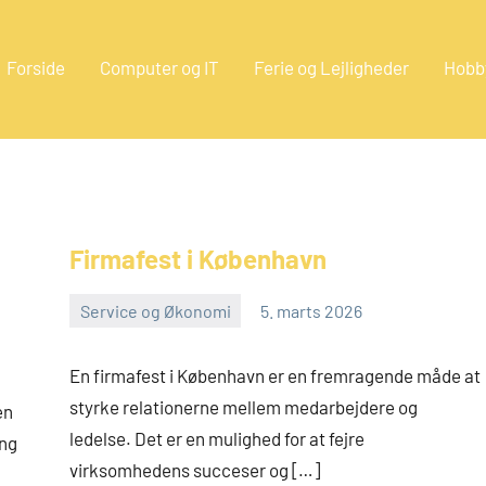
Forside
Computer og IT
Ferie og Lejligheder
Hobb
eestate.dk
Firmafest i København
Service og Økonomi
5. marts 2026
admin
En firmafest i København er en fremragende måde at
styrke relationerne mellem medarbejdere og
en
ledelse. Det er en mulighed for at fejre
ang
virksomhedens succeser og […]