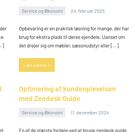
Service og Økonomi
24. februar 2025
admin
 der
Opbevaring er en praktisk løsning for mange, der har
ke
brug for ekstra plads til deres ejendele. Uanset om
…]
det drejer sig om møbler, sæsonudstyr eller […]
Læs videre
l
Optimering af kundeoplevelsen
med Zendesk Guide
Service og Økonomi
11. december 2024
admin
st
En af de største fordele ved at bruge zendesk guide