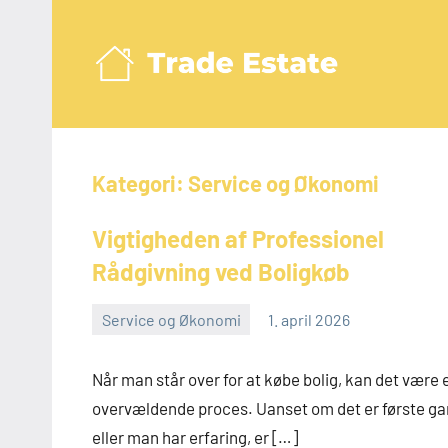
Videre
til
indhold
Trad
Kategori:
Service og Økonomi
Vigtigheden af Professionel
Rådgivning ved Boligkøb
Service og Økonomi
1. april 2026
admin
Når man står over for at købe bolig, kan det være 
overvældende proces. Uanset om det er første g
eller man har erfaring, er […]