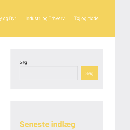
y og Dyr
Industri og Erhverv
Tøj og Mode
Søg
Søg
Seneste indlæg