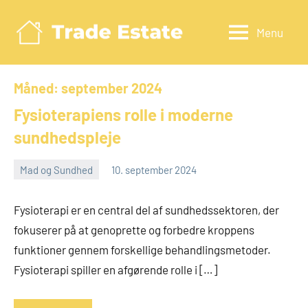
Videre
til
Menu
Tradeestate.d
indhold
Måned:
september 2024
Fysioterapiens rolle i moderne
sundhedspleje
Mad og Sundhed
10. september 2024
admin
Fysioterapi er en central del af sundhedssektoren, der
fokuserer på at genoprette og forbedre kroppens
funktioner gennem forskellige behandlingsmetoder.
Fysioterapi spiller en afgørende rolle i […]