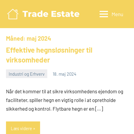
Videre
til
Menu
Tradeestate.d
indhold
Måned:
maj 2024
Effektive hegnsløsninger til
virksomheder
Industri og Erhverv
18. maj 2024
admin
Når det kommer til at sikre virksomhedens ejendom og
faciliteter, spiller hegn en vigtig rolle i at opretholde
sikkerhed og kontrol. Flytbare hegn er en […]
Læs videre