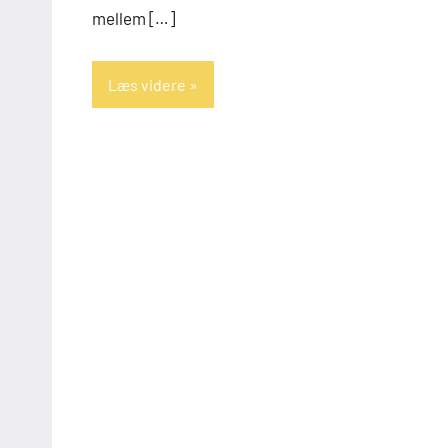
mellem […]
Læs videre