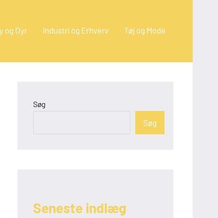
y og Dyr
Industri og Erhverv
Tøj og Mode
Søg
Søg
Seneste indlæg