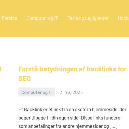
Forside
Computer og IT
Ferie og Lejligheder
Hobb
eestate.dk
l
Forstå betydningen af backlinks for
SEO
Computer og IT
3. maj 2025
admin
Et Backlink er et link fra en ekstern hjemmeside, der
peger tilbage til din egen side. Disse links fungerer
som anbefalinger fra andre hjemmesider og […]