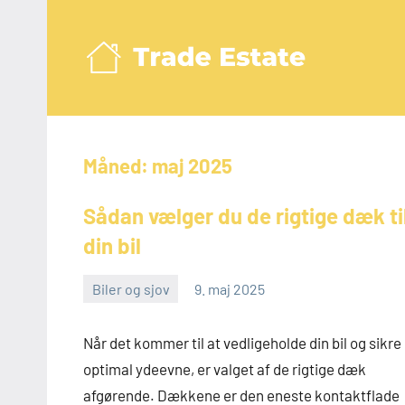
Videre
til
indhold
Trad
Måned:
maj 2025
Sådan vælger du de rigtige dæk ti
din bil
Biler og sjov
9. maj 2025
admin
Når det kommer til at vedligeholde din bil og sikre
optimal ydeevne, er valget af de rigtige dæk
afgørende. Dækkene er den eneste kontaktflade