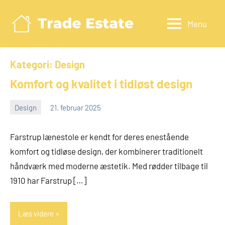
Videre
til
Menu
Tradeestate.d
indhold
Kategori:
Design
Komfort og kvalitet i tidløst design
Design
21. februar 2025
admin
Farstrup lænestole er kendt for deres enestående
komfort og tidløse design, der kombinerer traditionelt
håndværk med moderne æstetik. Med rødder tilbage til
1910 har Farstrup […]
Læs videre