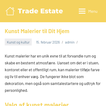
Videre
til
Menu
Tradeestate.d
indhold
Kunst Malerier til Dit Hjem
Kunst og kultur
15. februar 2026
admin
Kunst malerier har en unik evne til at forvandle rum og
skabe en bestemt atmosfære. Uanset om det er i stuen,
kontoret eller et offentligt rum, kan malerier tilføje farve
og liv til enhver væg. De fungerer ikke blot som
dekoration, men også som samtalestartere og udtryk for
personlighed.
Valg af kunst malerier