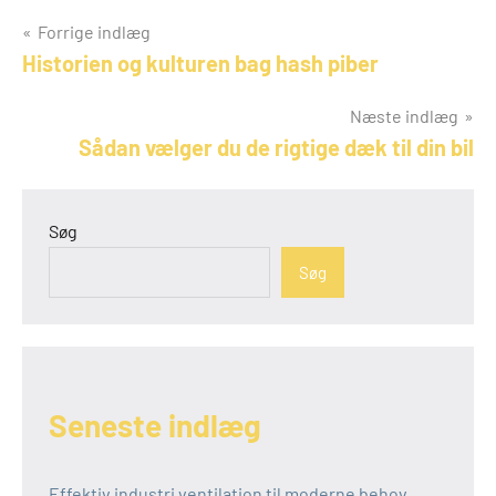
Indlægsnavigation
Forrige indlæg
Historien og kulturen bag hash piber
Næste indlæg
Sådan vælger du de rigtige dæk til din bil
Søg
Søg
Seneste indlæg
Effektiv industri ventilation til moderne behov