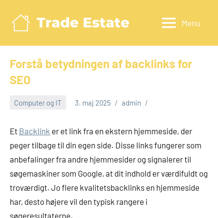
Videre
til
Menu
Tradeestate.d
indhold
Forstå betydningen af backlinks for
SEO
Computer og IT
3. maj 2025
admin
Et
Backlink
er et link fra en ekstern hjemmeside, der
peger tilbage til din egen side. Disse links fungerer som
anbefalinger fra andre hjemmesider og signalerer til
søgemaskiner som Google, at dit indhold er værdifuldt og
troværdigt. Jo flere kvalitetsbacklinks en hjemmeside
har, desto højere vil den typisk rangere i
søgeresultaterne.