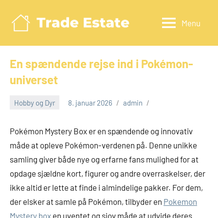
Videre
til
Menu
Tradeestate.d
indhold
En spændende rejse ind i Pokémon-
universet
Hobby og Dyr
8. januar 2026
admin
Pokémon Mystery Box er en spændende og innovativ
måde at opleve Pokémon-verdenen på. Denne unikke
samling giver både nye og erfarne fans mulighed for at
opdage sjældne kort, figurer og andre overraskelser, der
ikke altid er lette at finde i almindelige pakker. For dem,
der elsker at samle på Pokémon, tilbyder en
Pokemon
Mystery box
en uventet og sjov måde at udvide deres