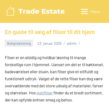
Videre
til
Menu
Tradeestate.d
indhold
En guide til valg af fliser til dit hjem
Boligindretning
23. januar 2026
admin
Fliser er en alsidig og holdbar løsning til mange
forskellige rum i hjemmet. Uanset om det er til køkkenet,
badeværelset eller stuen, kan fliser give et stilfuldt og
funktionelt udtryk. Valget af de rette fliser kan dog være
overvældende med det store udvalg af materialer, farver
og størrelser. Hos
gulvfliser
finder du et bredt sortiment,
der kan opfylde enhver smag og behov.