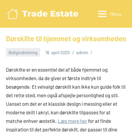
Videre
til
Menu
Tradeestate.d
indhold
Dørskilte til hjemmet og virksomheden
Boligindretning
18. april 2025
admin
Dørskilte er en essentiel del af både hjemmet og
virksomheden, da de giver et første indtryk til
besøgende. Et velvalgt dørskilt kan ikke kun guide folk til
det rette sted, men også afspejle personlighed og stil.
Uanset om det er et klassisk design i messing eller et
moderne skilt i akryl, kan dørskilte tilpasses for at
matche enhver æstetik.
Læs mere her
for at finde
inspiration til det perfekte dørskilt, der passer til dine